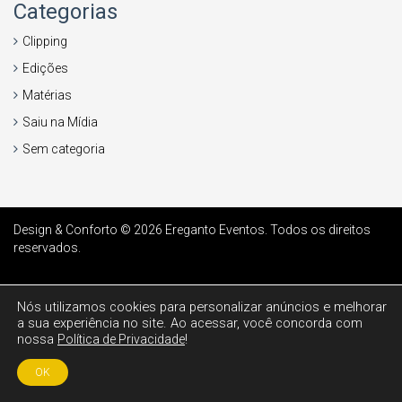
Categorias
Clipping
Edições
Matérias
Saiu na Mídia
Sem categoria
Design & Conforto © 2026
Ereganto Eventos
. Todos os direitos
reservados.
Nós utilizamos cookies para personalizar anúncios e melhorar
a sua experiência no site. Ao acessar, você concorda com
nossa
!
Política de Privacidade
OK