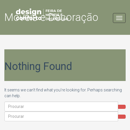
Móveis e Decoração
Toggl
navig
Nothing Found
It seems we can’t find what you’re looking for. Perhaps searching
can help.