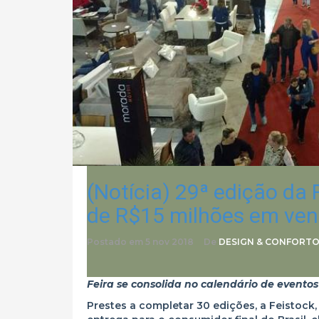
(Notícia) 29ª edição da
de R$15 milhões em ven
Postado em
5 nov 2018
De
DESIGN & CONFORT
Feira se consolida no calendário de evento
Prestes a completar 30 edições, a Feistock