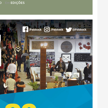
O
Em
EDIÇÕES