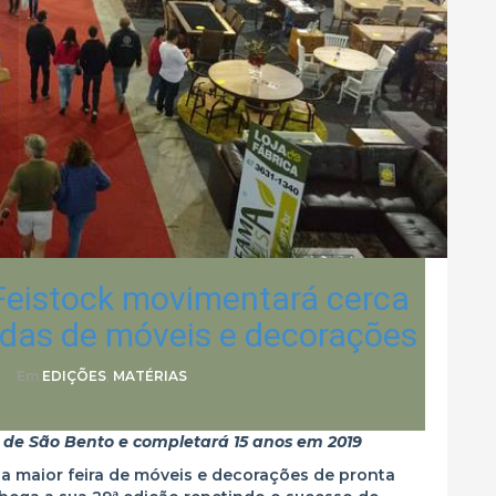
 Feistock movimentará cerca
das de móveis e decorações
O
Em
EDIÇÕES
,
MATÉRIAS
s de São Bento e completará 15 anos em 2019
, a maior feira de móveis e decorações de pronta