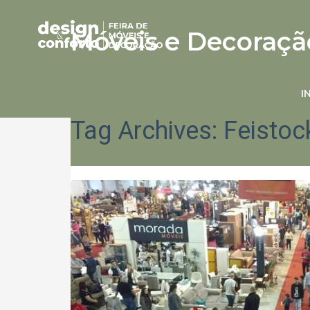
Móveis e Decoraçã
I
Tag Archives: Feisto