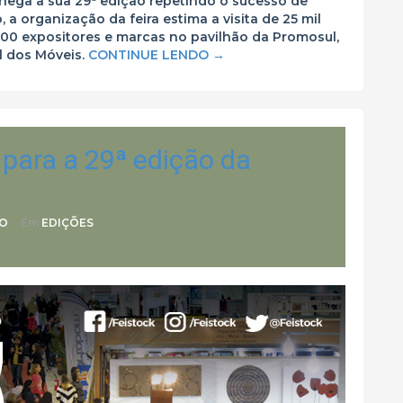
 chega a sua 29ª edição repetindo o sucesso de
, a organização da feira estima a visita de 25 mil
100 expositores e marcas no pavilhão da Promosul,
l dos Móveis.
CONTINUE LENDO
→
 para a 29ª edição da
TO
Em
EDIÇÕES