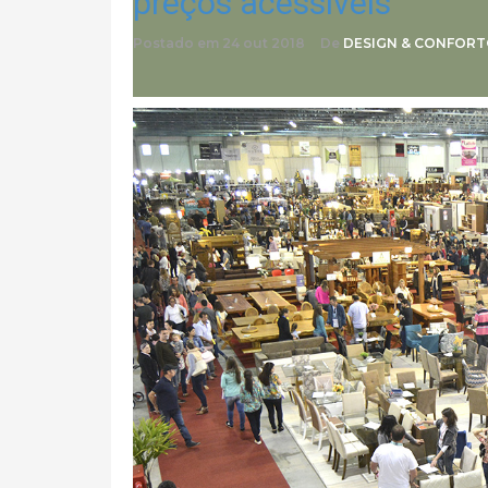
preços acessíveis
Postado em
24 out 2018
De
DESIGN & CONFOR