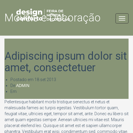
Móveis e Decoração
Toggl
navig
Adipiscing ipsum dolor sit
amet, consectetuer
Postado em
18 set 2013
De
ADMIN
Em
Pellentesque habitant morbi tristique senectus et netus et
malesuada fames ac turpis egestas. Vestibulum tortor quam,
feugiat vitae, ultricies eget, tempor sit amet, ante. Donec eu libero sit
amet quam egestas semper. Aenean ultricies mi vitae est. Mauris
placerat eleifend leo. Quisque sit amet est et sapien ullamcorper
pharetra. Vestibulum erat wisi, condimentum sed, commodo vitae,