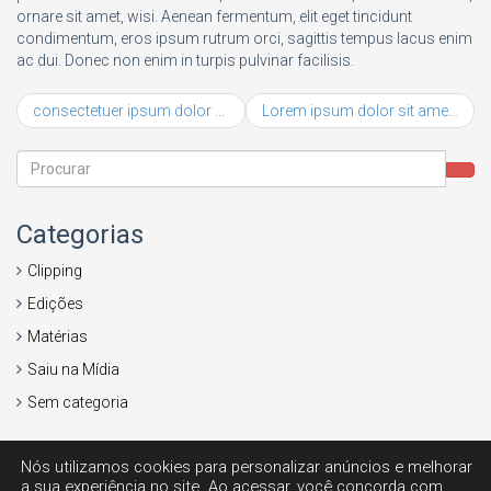
ornare sit amet, wisi. Aenean fermentum, elit eget tincidunt
condimentum, eros ipsum rutrum orci, sagittis tempus lacus enim
ac dui. Donec non enim in turpis pulvinar facilisis.
consectetuer ipsum dolor sit amet
Lorem ipsum dolor sit amet, consectetuer adipiscing
Categorias
Clipping
Edições
Matérias
Saiu na Mídia
Sem categoria
Nós utilizamos cookies para personalizar anúncios e melhorar
a sua experiência no site. Ao acessar, você concorda com