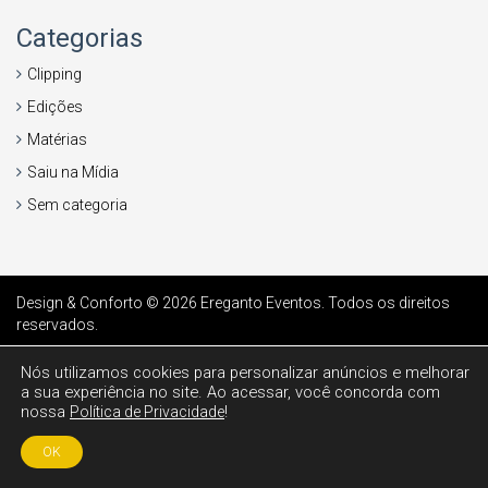
Categorias
Clipping
Edições
Matérias
Saiu na Mídia
Sem categoria
Design & Conforto © 2026
Ereganto Eventos
. Todos os direitos
reservados.
Nós utilizamos cookies para personalizar anúncios e melhorar
a sua experiência no site. Ao acessar, você concorda com
nossa
!
Política de Privacidade
OK